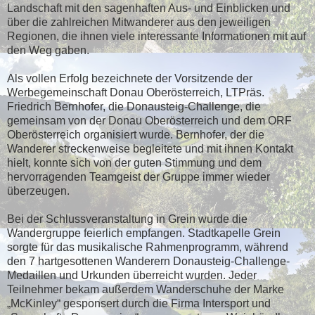
Landschaft mit den sagenhaften Aus- und Einblicken und
über die zahlreichen Mitwanderer aus den jeweiligen
Regionen, die ihnen viele interessante Informationen mit auf
den Weg gaben.
Als vollen Erfolg bezeichnete der Vorsitzende der
Werbegemeinschaft Donau Oberösterreich, LTPräs.
Friedrich Bernhofer, die Donausteig-Challenge, die
gemeinsam von der Donau Oberösterreich und dem ORF
Oberösterreich organisiert wurde. Bernhofer, der die
Wanderer streckenweise begleitete und mit ihnen Kontakt
hielt, konnte sich von der guten Stimmung und dem
hervorragenden Teamgeist der Gruppe immer wieder
überzeugen.
Bei der Schlussveranstaltung in Grein wurde die
Wandergruppe feierlich empfangen. Stadtkapelle Grein
sorgte für das musikalische Rahmenprogramm, während
den 7 hartgesottenen Wanderern Donausteig-Challenge-
Medaillen und Urkunden überreicht wurden. Jeder
Teilnehmer bekam außerdem Wanderschuhe der Marke
„McKinley“ gesponsert durch die Firma Intersport und