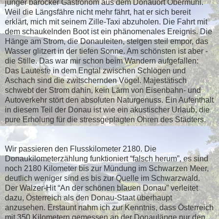
junger barocker Gastronom aus dem Donauort Obermühl.
Weil die Längsfähre nicht mehr fährt, hat er sich bereit
erklärt, mich mit seinem Zille-Taxi abzuholen. Die Fahrt mit
dem schaukelnden Boot ist ein phänomenales Ereignis. Die
Hänge am Strom, die Donauleiten, steigen steil empor, das
Wasser glitzert in der tiefen Sonne. Am schönsten ist aber -
die Stille. Das war mir schon beim Wandern aufgefallen:
Das Lauteste in dem Engtal zwischen Schlögen und
Aschach sind die zwitschernden Vögel. Majestätisch
schwebt der Strom dahin, kein Lärm von Eisenbahn- und
Autoverkehr stört den absoluten Naturgenuss. Ein Aufenthalt
in diesem Teil der Donau ist wie ein akustischer Urlaub, die
pure Erholung für die stressgeplagten Ohren des Städters.
Wir passieren den Flusskilometer 2180. Die
Donaukilometerzählung funktioniert “falsch herum”, es sind
noch 2180 Kilometer bis zur Mündung im Schwarzen Meer,
deutlich weniger sind es bis zur Quelle im Schwarzwald.
Der Walzer-Hit “An der schönen blauen Donau” verleitet
dazu, Österreich als den Donau-Staat überhaupt
anzusehen. Erstaunt nahm ich zur Kenntnis, dass Österreich
mit 350 Kilometern gemessen an der Donaulänge nur den