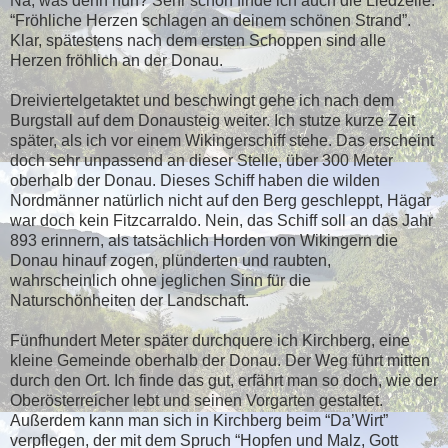
Na, was denn nun? Sehr schön finde ich auch die Liedzeile.
“Fröhliche Herzen schlagen an deinem schönen Strand”.
Klar, spätestens nach dem ersten Schoppen sind alle
Herzen fröhlich an der Donau.
Dreiviertelgetaktet und beschwingt gehe ich nach dem
Burgstall auf dem Donausteig weiter. Ich stutze kurze Zeit
später, als ich vor einem Wikingerschiff stehe. Das erscheint
doch sehr unpassend an dieser Stelle, über 300 Meter
oberhalb der Donau. Dieses Schiff haben die wilden
Nordmänner natürlich nicht auf den Berg geschleppt, Hägar
war doch kein Fitzcarraldo. Nein, das Schiff soll an das Jahr
893 erinnern, als tatsächlich Horden von Wikingern die
Donau hinauf zogen, plünderten und raubten,
wahrscheinlich ohne jeglichen Sinn für die
Naturschönheiten der Landschaft.
Fünfhundert Meter später durchquere ich Kirchberg, eine
kleine Gemeinde oberhalb der Donau. Der Weg führt mitten
durch den Ort. Ich finde das gut, erfährt man so doch, wie der
Oberösterreicher lebt und seinen Vorgarten gestaltet.
Außerdem kann man sich in Kirchberg beim “Da’Wirt”
verpflegen, der mit dem Spruch “Hopfen und Malz, Gott