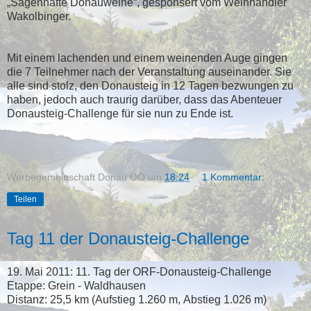
„Sagenhafte Donauweine“, gesponsert vom Weinhändler
Wakolbinger.
Mit einem lachenden und einem weinenden Auge gingen
die 7 Teilnehmer nach der Veranstaltung auseinander. Sie
alle sind stolz, den Donausteig in 12 Tagen bezwungen zu
haben, jedoch auch traurig darüber, dass das Abenteuer
Donausteig-Challenge für sie nun zu Ende ist.
Werbegemeinschaft Donau OÖ
um
18:24
1 Kommentar:
Teilen
Tag 11 der Donausteig-Challenge
19. Mai 2011: 11. Tag der ORF-Donausteig-Challenge
Etappe: Grein - Waldhausen
Distanz: 25,5 km (Aufstieg 1.260 m, Abstieg 1.026 m)