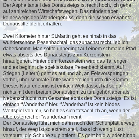
Der Asphaltanteil des Donausteigs ist recht hoch, ich gehe
auf zahlreichen Wirtschaftswegen. Das mindert aber
keineswegs den Wandergenuss, denn die schon erwähnte
Donaustille bleibt erhalten.
Zwei Kilometer hinter St.Martin geht es hinab in das
wunderschöne Pesenbachtal, das zunächst recht lieblich
daherkommt. Man sollte unbedingt auf einem schmalen Pfad
etwas abseits des Donausteigs zum Kerzenstein
hinaufgehen. Hinter dem Kerzenstein wird das Tal enger
und es beginnt die spektakuläre Pesenbachklamm. Auf
Stiegen (Leitern) geht es auf und ab, an Felsvorsprüngen
vorbei, über schmale Tritte wandere ich durch die Klamm.
Dieses Naturerlebnis ist einfach Weltklasse, hat so gar
nichts mit dem breiten Donaustrom zu tun, gehört aber als
Nebenschlucht zum Gesamterlebnis des Donausteigs. Es ist
einfach “Wanderbar” hier. “Wanderbar” ist kein blödes
Wortspiel von mir, so hört es sich tatsächlich an, wenn der
Oberösterreicher “wunderbar” meint.
Der Donausteig führt mich dann noch den Schuhplattlerweg
hinauf, der Weg ist so extrem steil, dass ich wenig Lust
verspüre, die Schuhe zu plattlern. Es geht bald wieder hinab