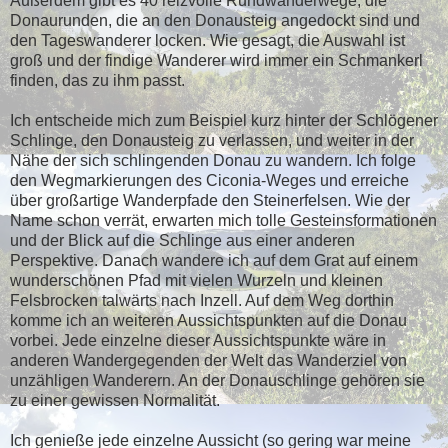
Außerdem gibt es 40 reizvolle Rundwanderwege, die
Donaurunden, die an den Donausteig angedockt sind und
den Tageswanderer locken. Wie gesagt, die Auswahl ist
groß und der findige Wanderer wird immer ein Schmankerl
finden, das zu ihm passt.
Ich entscheide mich zum Beispiel kurz hinter der Schlögener
Schlinge, den Donausteig zu verlassen, und weiter in der
Nähe der sich schlingenden Donau zu wandern. Ich folge
den Wegmarkierungen des Ciconia-Weges und erreiche
über großartige Wanderpfade den Steinerfelsen. Wie der
Name schon verrät, erwarten mich tolle Gesteinsformationen
und der Blick auf die Schlinge aus einer anderen
Perspektive. Danach wandere ich auf dem Grat auf einem
wunderschönen Pfad mit vielen Wurzeln und kleinen
Felsbrocken talwärts nach Inzell. Auf dem Weg dorthin
komme ich an weiteren Aussichtspunkten auf die Donau
vorbei. Jede einzelne dieser Aussichtspunkte wäre in
anderen Wandergegenden der Welt das Wanderziel von
unzähligen Wanderern. An der Donauschlinge gehören sie
zu einer gewissen Normalität.
Ich genieße jede einzelne Aussicht (so gering war meine