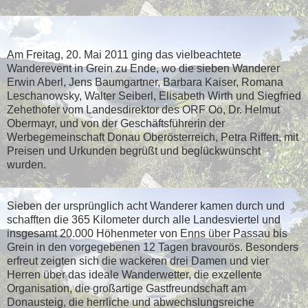
Am Freitag, 20. Mai 2011 ging das vielbeachtete
Wanderevent in Grein zu Ende, wo die sieben Wanderer
Erwin Aberl, Jens Baumgartner, Barbara Kaiser, Romana
Leschanowsky, Walter Seiberl, Elisabeth Wirth und Siegfried
Zehethofer vom Landesdirektor des ORF Oö, Dr. Helmut
Obermayr, und von der Geschäftsführerin der
Werbegemeinschaft Donau Oberösterreich, Petra Riffert, mit
Preisen und Urkunden begrüßt und beglückwünscht
wurden.
Sieben der ursprünglich acht Wanderer kamen durch und
schafften die 365 Kilometer durch alle Landesviertel und
insgesamt 20.000 Höhenmeter von Enns über Passau bis
Grein in den vorgegebenen 12 Tagen bravourös. Besonders
erfreut zeigten sich die wackeren drei Damen und vier
Herren über das ideale Wanderwetter, die exzellente
Organisation, die großartige Gastfreundschaft am
Donausteig, die herrliche und abwechslungsreiche