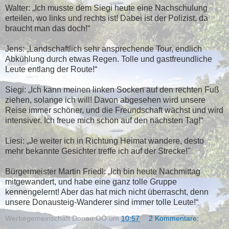
Walter: „Ich musste dem Siegi heute eine Nachschulung
erteilen, wo links und rechts ist! Dabei ist der Polizist, da
braucht man das doch!“
Jens: „Landschaftlich sehr ansprechende Tour, endlich
Abkühlung durch etwas Regen. Tolle und gastfreundliche
Leute entlang der Route!“
Siegi: „Ich kann meinen linken Socken auf den rechten Fuß
ziehen, solange ich will! Davon abgesehen wird unsere
Reise immer schöner, und die Freundschaft wächst und wird
intensiver. Ich freue mich schon auf den nächsten Tag!“
Liesi: „Je weiter ich in Richtung Heimat wandere, desto
mehr bekannte Gesichter treffe ich auf der
Strecke!"
Bürgermeister Martin Friedl: „Ich bin heute Nachmittag
mitgewandert, und habe eine ganz tolle Gruppe
kennengelernt! Aber das hat mich nicht überrascht, denn
unsere Donausteig-Wanderer sind immer t
o
lle Leute!“
Werbegemeinschaft Donau OÖ
um
10:57
2 Kommentare: