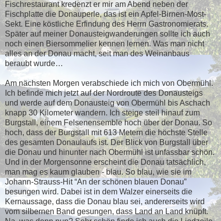
Fischrestaurant kredenzt er mir am Abend neben der
Fischplatte die Donauperle, das ist ein Apfel-Birnen-Most-
Sekt. Eine köstliche Erfindung des Herrn Gastronomierats.
Später auf meiner Donausteigwanderungen sollte ich auch
noch einen Biersommelier kennen lernen. Was man nicht
alles an der Donau macht, seit man des Weinanbaus
beraubt wurde…
Am nächsten Morgen verabschiede ich mich von Obermühl.
Ich befinde mich jetzt auf der Nordroute des Donausteigs
und werde auf dem Donausteig von Obermühl bis Aschach
knapp 30 Kilometer wandern. Ich steige steil hinauf zum
Burgstall, einem Felsenensemble hoch über der Donau. So
hoch, dass der Burgstall mit 613 Metern die höchste Stelle
des gesamten Donaulaufs ist. Der Blick von Burgstall über
die Donau und hinunter nach Obermühl ist unfassbar schön.
Und in der Morgensonne erscheint die Donau tatsächlich,
man mag es kaum glauben - blau. So blau, wie sie im
Johann-Strauss-Hit “An der schönen blauen Donau”
besungen wird. Dabei ist in dem Walzer einerseits die
Kernaussage, dass die Donau blau sei, andererseits wird
vom silbernen Band gesungen, dass Land an Land knüpft.