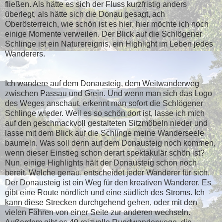
fließen. Als hätte es sich der Fluss kurzfristig anders
überlegt, als hätte sich die Donau gesagt, ach
Oberösterreich, wie schön ist es hier, hier möchte ich noch
einige Momente verweilen. Der Blick auf die Schlögener
Schlinge ist ein Naturereignis, ein Highlight im Leben jedes
Wanderers.
Ich wandere auf dem Donausteig, dem Weitwanderweg
zwischen Passau und Grein. Und wenn man sich das Logo
des Weges anschaut, erkennt man sofort die Schlögener
Schlinge wieder. Weil es so schön dort ist, lasse ich mich
auf den geschmackvoll gestalteten Sitzmöbeln nieder und
lasse mit dem Blick auf die Schlinge meine Wanderseele
baumeln. Was soll denn auf dem Donausteig noch kommen,
wenn dieser Einstieg schon derart spektakulär schön ist?
Nun, einige Highlights hält der Donausteig schon noch
bereit. Welche genau, entscheidet jeder Wanderer für sich.
Der Donausteig ist ein Weg für den kreativen Wanderer. Es
gibt eine Route nördlich und eine südlich des Stroms. Ich
kann diese Strecken durchgehend gehen, oder mit den
vielen Fähren von einer Seite zur anderen wechseln.