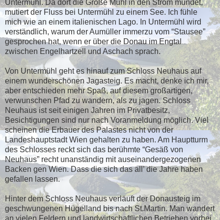
Untermühl. Da dort die Große Mühl in den Strom mündet,
mutiert der Fluss bei Untermühl zu einem See. Ich fühle
mich wie an einem italienischen Lago. In Untermühl wird
verständlich, warum der Aumüller immerzu vom “Stausee”
gesprochen hat, wenn er über die Donau im Engtal
zwischen Engelhartzell und Aschach sprach.
Von Untermühl geht es hinauf zum Schloss Neuhaus auf
einem wunderschönen Jagasteig. Es macht, denke ich mir,
aber entschieden mehr Spaß, auf diesem großartigen,
verwunschen Pfad zu wandern, als zu jagen. Schloss
Neuhaus ist seit einigen Jahren im Privatbesitz,
Besichtigungen sind nur nach Voranmeldung möglich. Viel
scheinen die Erbauer des Palastes nicht von der
Landeshauptstadt Wien gehalten zu haben. Am Hauptturm
des Schlosses reckt sich das berühmte “Gesäß von
Neuhaus” recht unanständig mit auseinandergezogenen
Backen gen Wien. Dass die sich das all’ die Jahre haben
gefallen lassen.
Hinter dem Schloss Neuhaus verläuft der Donausteig im
geschwungenen Hügelland bis nach St.Martin. Man wandert
an vielen Feldern und landwirtschaftlichen Betrieben vorbei.