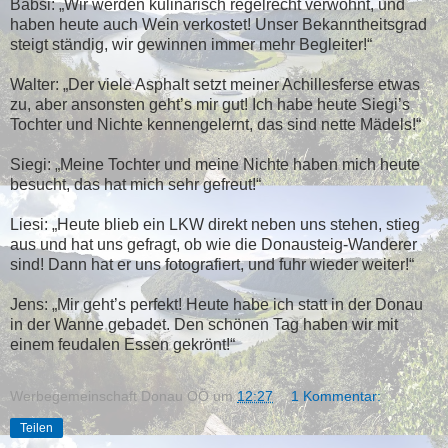
Babsi: „Wir werden kulinarisch regelrecht verwöhnt, und
haben heute auch Wein verkostet! Unser Bekanntheitsgrad
steigt ständig, wir gewinnen immer mehr Begleiter!“
Walter: „Der viele Asphalt setzt meiner Achillesferse etwas
zu, aber ansonsten geht’s mir gut! Ich habe heute Siegi’s
Tochter und Nichte kennengelernt, das sind nette Mädels!“
Siegi: „Meine Tochter und meine Nichte haben mich heute
besucht, das hat mich sehr gefreut!“
Liesi: „Heute blieb ein LKW direkt neben uns stehen, stieg
aus und hat uns gefragt, ob wie die Donausteig-Wanderer
sind! Dann hat er uns fotografiert, und fuhr wieder weiter!“
Jens: „Mir geht’s perfekt! Heute habe ich statt in der Donau
in der Wanne gebadet. Den schönen Tag haben wir mit
einem feudalen Essen gekrönt!“
Werbegemeinschaft Donau OÖ
um
12:27
1 Kommentar:
Teilen