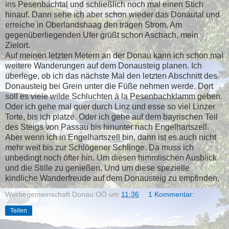
ins Pesenbachtal und schließlich noch mal einen Stich
hinauf. Dann sehe ich aber schon wieder das Donautal und
erreiche in Oberlandshaag den trägen Strom. Am
gegenüberliegenden Ufer grüßt schon Aschach, mein
Zielort.
Auf meinen letzten Metern an der Donau kann ich schon mal
weitere Wanderungen auf dem Donausteig planen. Ich
überlege, ob ich das nächste Mal den letzten Abschnitt des
Donausteig bei Grein unter die Füße nehmen werde. Dort
soll es viele wilde Schluchten à la Pesenbachklamm geben.
Oder ich gehe mal quer durch Linz und esse so viel Linzer
Torte, bis ich platze. Oder ich gehe auf dem bayrischen Teil
des Steigs von Passau bis hinunter nach Engelhartszell.
Aber wenn ich in Engelhartszell bin, dann ist es auch nicht
mehr weit bis zur Schlögener Schlinge. Da muss ich
unbedingt noch öfter hin. Um diesen himmlischen Ausblick
und die Stille zu genießen. Und um diese spezielle
kindliche Wanderfreude auf dem Donausteig zu empfinden.
Werbegemeinschaft Donau OÖ
um
11:36
1 Kommentar:
Teilen