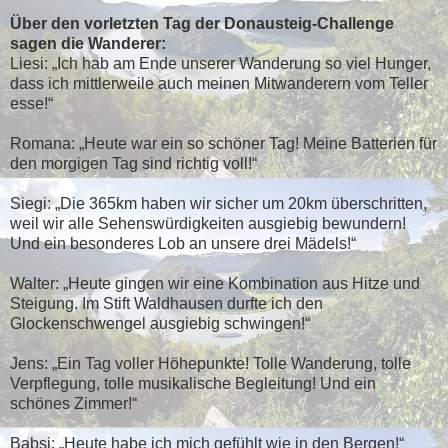
Über den vorletzten Tag der Donausteig-Challenge
sagen die Wanderer:
Liesi: „Ich hab am Ende unserer Wanderung so viel Hunger,
dass ich mittlerweile auch meinen Mitwanderern vom Teller
esse!“
Romana: „Heute war ein so schöner Tag! Meine Batterien für
den morgigen Tag sind richtig voll!“
Siegi: „Die 365km haben wir sicher um 20km überschritten,
weil wir alle Sehenswürdigkeiten ausgiebig bewundern!
Und ein besonderes Lob an unsere drei Mädels!“
Walter: „Heute gingen wir eine Kombination aus Hitze und
Steigung. Im Stift Waldhausen durfte ich den
Glockenschwengel ausgiebig schwingen!“
Jens: „Ein Tag voller Höhepunkte! Tolle Wanderung, tolle
Verpflegung, tolle musikalische Begleitung! Und ein
schönes Zimmer!“
Babsi: „Heute habe ich mich gefühlt wie in den Bergen!“