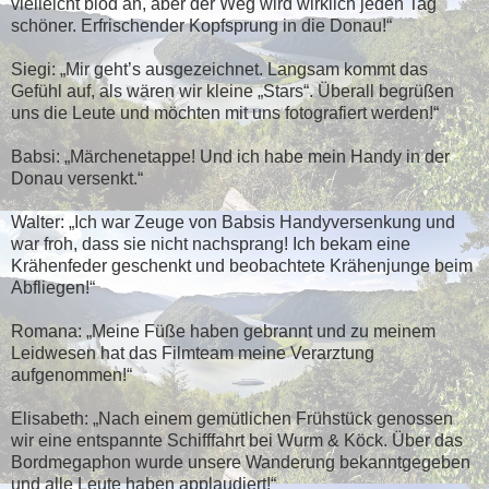
vielleicht blöd an, aber der Weg wird wirklich jeden Tag
schöner. Erfrischender Kopfsprung in die Donau!“
Siegi: „Mir geht’s ausgezeichnet. Langsam kommt das
Gefühl auf, als wären wir kleine „Stars“. Überall begrüßen
uns die Leute und möchten mit uns fotografiert werden!“
Babsi: „Märchenetappe! Und ich habe mein Handy in der
Donau versenkt.“
Walter: „Ich war Zeuge von Babsis Handyversenkung und
war froh, dass sie nicht nachsprang! Ich bekam eine
Krähenfeder geschenkt und beobachtete Krähenjunge beim
Abfliegen!“
Romana: „Meine Füße haben gebrannt und zu meinem
Leidwesen hat das Filmteam meine Verarztung
aufgenommen!“
Elisabeth: „Nach einem gemütlichen Frühstück genossen
wir eine entspannte Schifffahrt bei Wurm & Köck. Über das
Bordmegaphon wurde unsere Wanderung bekanntgegeben
und alle Leute haben applaudiert!“