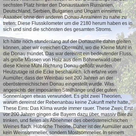
sechsten Platz hinter den Donaustaaten Rumänien,
Deutschland, Serbien, Bulgarien und Ungarn einnimmt.
Aaaaber, ohne den anderen Donau-Anrainern zu nahe zu
treten: Diese Flusskilometer um die 2180 herum haben es in
sich und sind die schönsten des gesamten Stroms.
Ich hätte noch stundenlang auf der Donauzille dahin gleiten
können, aber wir erreichen Obermühl, wo die Kleine Mühl in
die Donau mündet. Das war dereinst ein bedeutender Fluss,
als große Massen von Holz aus dem Böhmerwald über
diese Kleine Mühl Richtung Donau geflößt wurden.
Heutzutage ist die Ecke beschaulich. Ich erfahre vom
Aumüller, dass der Weinbau seit 200 Jahren an der
oberösterreichischen Donau eingestellt wurde. Was
angesichts der imposanten Steilhänge und der guten
Sonnenlagen etwas verwundert. Es gibt zwei Theorien,
warum dereinst der Rebenanbau keine Zukunft mehr hatte.
These Eins: Das Klima wurde immer rauer. These Zwei: Erst
vor 200 Jahren gingen die Bayern dazu über, massiv Bier zu
trinken, und fielen als Abnehmer des oberösterreichischen
Weines flach. Hübsche Theorie. Daher ist der Aumüller auch
kein Weinsommelier, sondern Mostsommelier. In seinem