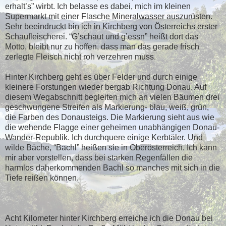
erhalt’s” wirbt. Ich belasse es dabei, mich im kleinen
Supermarkt mit einer Flasche Mineralwasser auszurüsten.
Sehr beeindruckt bin ich in Kirchberg von Österreichs erster
Schaufleischerei. “G’schaut und g’essn” heißt dort das
Motto, bleibt nur zu hoffen, dass man das gerade frisch
zerlegte Fleisch nicht roh verzehren muss.
Hinter Kirchberg geht es über Felder und durch einige
kleinere Forstungen wieder bergab Richtung Donau. Auf
diesem Wegabschnitt begleiten mich an vielen Bäumen drei
geschwungene Streifen als Markierung- blau, weiß, grün,
die Farben des Donausteigs. Die Markierung sieht aus wie
die wehende Flagge einer geheimen unabhängigen Donau-
Wander-Republik. Ich durchquere einige Kerbtäler. Und
wilde Bäche, “Bachl” heißen sie in Oberösterreich. Ich kann
mir aber vorstellen, dass bei starken Regenfällen die
harmlos daherkommenden Bachl so manches mit sich in die
Tiefe reißen können.
Acht Kilometer hinter Kirchberg erreiche ich die Donau bei