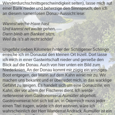
Wanderdurchschnittsgeschwindigkeit selten), lasse mich auf
einer Bank nieder und beherzige den Sinnspruch, den ich
an diesem namenlosen Donau-Aussicht lese:
Wannst weche Haxe hast
Und kannst net weiter gehen,
Dann bleib am Bankerl sitzn,
Weil da is’s ah recht schön!
Ungefähr sieben Kilometer hinter der Schlögener Schlinge
erreiche ich im Donautal den kleinen Ort Inzell. Dort lasse
ich mich in einer Gastwirtschaft nieder und genieße den
Blick auf die Donau. Auch von hier unten ein Bild zum
Niederknien. An der Donau kommt mir zügig ein winziges
Boot entgegen, der Mann auf dem Kahn winkt mir zu. Wir
machen uns bekannt und er überredet mich, in das wacklige
Gefährt zu steigen. Es handelt sich um eine Donauzille, ein
Kahn, der vor allem der Fischerei dient. Ich werde
netterweise vom Gastronomierat Aumüller abgeholt.
Gastronomierat hört sich toll an, in Österreich muss jeder
einen Titel tragen, würde ich dort wohnen, wäre ich
wahrscheinlich der Herr Wanderrat Andrack. Aumüller ist ein