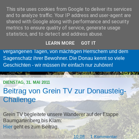
This site uses cookies from Google to deliver its services
Donau Oberösterreich
and to analyze traffic. Your IP address and user-agent are
shared with Google along with performance and security
metrics to ensure quality of service, generate usage
Langsam fließt sie dahin, die Donau - eine der größten
statistics, and to detect and address abuse.
Geschichtenerzählerinnen Europas. Wer inne hält und ihrem
LEARN MORE
GOT IT
sanften Säuseln lauscht, dem erzählt sie von längst
vergangenen Tagen, von mächtigen Herrschern und dem
Sagenschatz ihrer Bewohner. Die Donau kennt so viele
Geschichten - wir müssen ihr einfach nur zuhören!
DIENSTAG, 31. MAI 2011
Beitrag von Grein TV zur Donausteig-
Challenge
Grein TV begleitete unsere Wanderer auf der Etappe
Baumgartenberg bis Klam:
Hier
geht es zum Beitrag.
Werbegemeinschaft Donau OÖ
um
10:08
1 Kommentar: