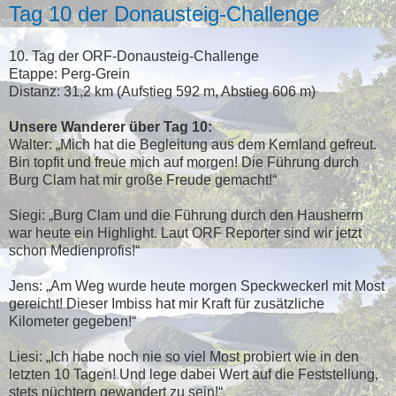
Tag 10 der Donausteig-Challenge
10. Tag der ORF-Donausteig-Challenge
Etappe: Perg-Grein
Distanz: 31,2 km (Aufstieg 592 m, Abstieg 606 m)
Unsere Wanderer über Tag 10:
Walter: „Mich hat die Begleitung aus dem Kernland gefreut.
Bin topfit und freue mich auf morgen! Die Führung durch
Burg Clam hat mir große Freude gemacht!“
Siegi: „Burg Clam und die Führung durch den Hausherrn
war heute ein Highlight. Laut ORF Reporter sind wir jetzt
schon Medienprofis!“
Jens: „Am Weg wurde heute morgen Speckweckerl mit Most
gereicht! Dieser Imbiss hat mir Kraft für zusätzliche
Kilometer gegeben!“
Liesi: „Ich habe noch nie so viel Most probiert wie in den
letzten 10 Tagen! Und lege dabei Wert auf die Feststellung,
stets nüchtern gewandert zu sein!“