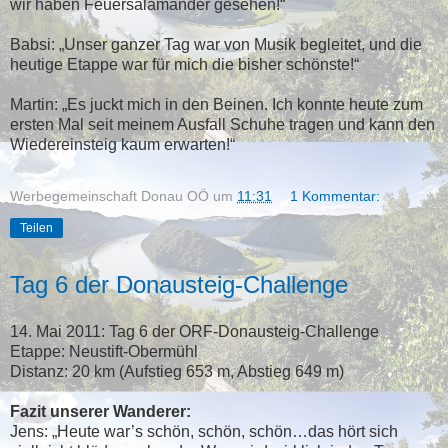
wir haben Feuersalamander gesehen!“
Babsi: „Unser ganzer Tag war von Musik begleitet, und die
heutige Etappe war für mich die bisher schönste!“
Martin: „Es juckt mich in den Beinen. Ich konnte heute zum
ersten Mal seit meinem Ausfall Schuhe tragen und kann den
Wiedereinsteig kaum erwarten!“
Werbegemeinschaft Donau OÖ
um
11:31
1 Kommentar:
Teilen
Tag 6 der Donausteig-Challenge
14. Mai 2011: Tag 6 der ORF-Donausteig-Challenge
Etappe: Neustift-Obermühl
Distanz: 20 km (Aufstieg 653 m, Abstieg 649 m)
Fazit unserer Wanderer:
Jens: „Heute war’s schön, schön, schön…das hört sich