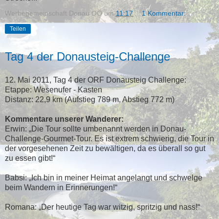
Werbegemeinschaft Donau OÖ
um
11:17
1 Kommentar:
Teilen
Tag 4 der Donausteig-Challenge
12. Mai 2011, Tag 4 der ORF Donausteig Challenge:
Etappe: Wesenufer - Kasten
Distanz: 22,9 km (Aufstieg 789 m, Abstieg 772 m)
Kommentare unserer Wanderer:
Erwin: „Die Tour sollte umbenannt werden in Donau-
Challenge-Gourmet-Tour. Es ist extrem schwierig, die Tour in
der vorgesehenen Zeit zu bewältigen, da es überall so gut
zu essen gibt!“
Babsi: „Ich bin in meiner Heimat angelangt und schwelge
beim Wandern in Erinnerungen!“
Romana: „Der heutige Tag war witzig, spritzig und nass!“