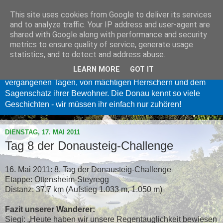
This site uses cookies from Google to deliver its services
Donau Oberösterreich
and to analyze traffic. Your IP address and user-agent are
shared with Google along with performance and security
metrics to ensure quality of service, generate usage
Langsam fließt sie dahin, die Donau - eine der größten
statistics, and to detect and address abuse.
Geschichtenerzählerinnen Europas. Wer inne hält und ihrem
LEARN MORE
GOT IT
sanften Säuseln lauscht, dem erzählt sie von längst
vergangenen Tagen, von mächtigen Herrschern und dem
Sagenschatz ihrer Bewohner. Die Donau kennt so viele
Geschichten - wir müssen ihr einfach nur zuhören!
DIENSTAG, 17. MAI 2011
Tag 8 der Donausteig-Challenge
16. Mai 2011: 8. Tag der Donausteig-Challenge
Etappe: Ottensheim-Steyregg
Distanz: 37,7 km (Aufstieg 1.033 m, 1.050 m)
Fazit unserer Wanderer:
Siegi: „Heute haben wir unsere Regentauglichkeit bewiesen