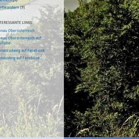
andern
(9)
itwandern
(9)
TERESSANTE LINKS
nau Oberösterreich
nau Oberösterreich auf
uTube
nauradweg auf Facebook
nausteig auf Facebook