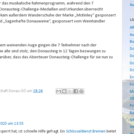
für das musikalische Rahmenprogramm, während den 7
Au
onausteig-Challenge-Medaillen und Urkunden überreicht
bekam außerdem Wanderschuhe der Marke „McKinley“ gesponsert
LA
 und „Sagenhafte Donauweine“, gesponsert vom Weinhändler
AR
Au
Bu
nem weinenden Auge gingen die 7 Teilnehmer nach der
D
ie alle sind stolz, den Donausteig in 12 Tagen bezwungen zu
Do
darüber, dass das Abenteuer Donausteig-Challenge für sie nun zu
Do
Do
En
Fü
haft Donau OÖ
um
18:24
Ma
Ob
Pr
Ra
Sc
 2025 um 13:55
Ve
rrt hat, ist schnelle Hilfe gefragt. Ein
Schlüsseldienst Bremen
bietet