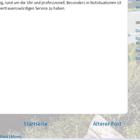
W
ig, rund um die Uhr und professionell. Besonders in Notsituationen ist
We
vertrauenswürdigen Service zu haben.
IN
Do
Do
Yo
Do
Do
Startseite
Älterer Post
Post (Atom)