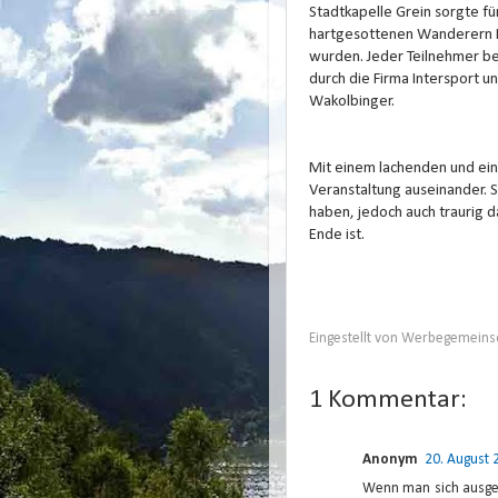
Stadtkapelle Grein sorgte 
hartgesottenen Wanderern D
wurden. Jeder Teilnehmer 
durch die Firma Intersport
Wakolbinger.
Mit einem lachenden und ei
Veranstaltung auseinander. S
haben, jedoch auch traurig 
Ende ist.
Eingestellt von
Werbegemeinsc
1 Kommentar:
Anonym
20. August
Wenn man sich ausgespe