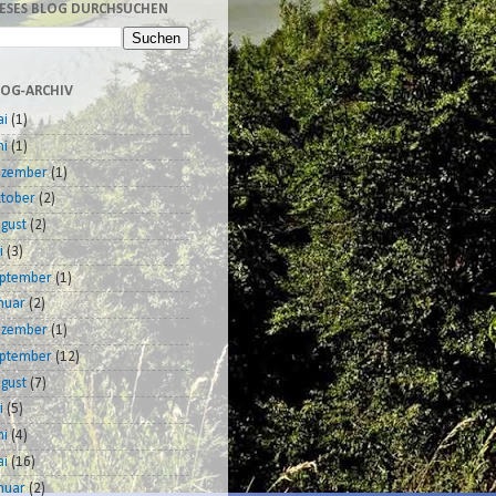
IESES BLOG DURCHSUCHEN
LOG-ARCHIV
i
(1)
ni
(1)
ezember
(1)
tober
(2)
gust
(2)
i
(3)
ptember
(1)
nuar
(2)
ezember
(1)
ptember
(12)
gust
(7)
i
(5)
ni
(4)
i
(16)
nuar
(2)