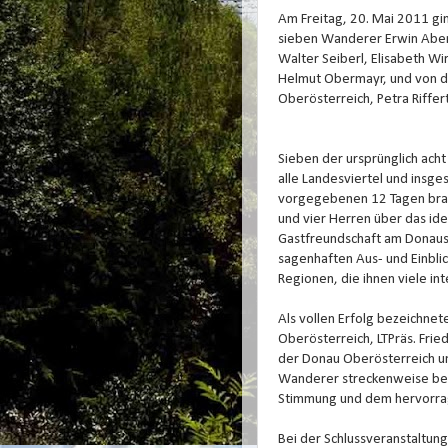
Am Freitag, 20. Mai 2011 gi
sieben Wanderer Erwin Aberl
Walter Seiberl, Elisabeth W
Helmut Obermayr, und von d
Oberösterreich, Petra Riffe
Sieben der ursprünglich ach
alle Landesviertel und insg
vorgegebenen 12 Tagen brav
und vier Herren über das id
Gastfreundschaft am Donaust
sagenhaften Aus- und Einbli
Regionen, die ihnen viele i
Als vollen Erfolg bezeichn
Oberösterreich, LTPräs. Fri
der Donau Oberösterreich un
Wanderer streckenweise begl
Stimmung und dem hervorra
Bei der Schlussveranstaltun