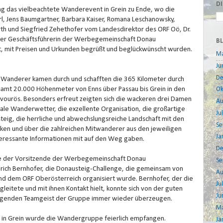
D
ng das vielbeachtete Wanderevent in Grein zu Ende, wo die
, Jens Baumgartner, Barbara Kaiser, Romana Leschanowsky,
irth und Siegfried Zehethofer vom Landesdirektor des ORF Oö, Dr.
er Geschäftsführerin der Werbegemeinschaft Donau
B
rt, mit Preisen und Urkunden begrüßt und beglückwünscht wurden.
Ma
Ju
D
t Wanderer kamen durch und schafften die 365 Kilometer durch
esamt 20.000 Höhenmeter von Enns über Passau bis Grein in den
Ok
ourös. Besonders erfreut zeigten sich die wackeren drei Damen
Au
eale Wanderwetter, die exzellente Organisation, die großartige
Jul
eig, die herrliche und abwechslungsreiche Landschaft mit den
Se
cken und über die zahlreichen Mitwanderer aus den jeweiligen
Ja
nteressante Informationen mit auf den Weg gaben.
D
ete der Vorsitzende der Werbegemeinschaft Donau
Se
edrich Bernhofer, die Donausteig-Challenge, die gemeinsam von
Au
d dem ORF Oberösterreich organisiert wurde. Bernhofer, der die
Jul
eitete und mit ihnen Kontakt hielt, konnte sich von der guten
Ju
genden Teamgeist der Gruppe immer wieder überzeugen.
Ma
g in Grein wurde die Wandergruppe feierlich empfangen.
Ja