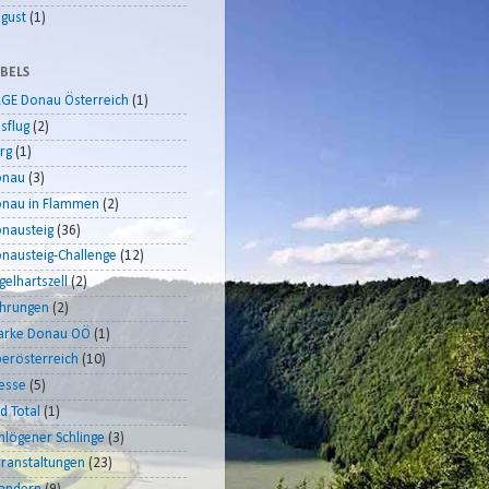
gust
(1)
BELS
GE Donau Österreich
(1)
sflug
(2)
rg
(1)
onau
(3)
nau in Flammen
(2)
nausteig
(36)
nausteig-Challenge
(12)
gelhartszell
(2)
hrungen
(2)
rke Donau OÖ
(1)
erösterreich
(10)
esse
(5)
d Total
(1)
hlögener Schlinge
(3)
ranstaltungen
(23)