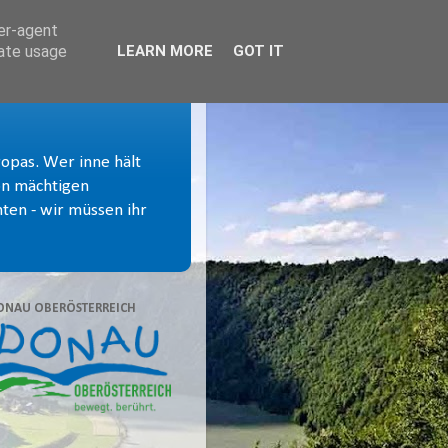
ser-agent
rate usage
LEARN MORE
GOT IT
ropas. Wer inne hält
von mächtigen
ten - wir müssen ihr
ONAU OBERÖSTERREICH