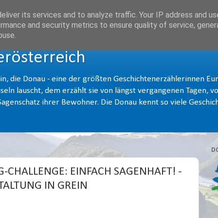
liver its services and to analyze traffic. Your IP address and u
rmance and security metrics to ensure quality of service, gene
buse.
rösterreich
hin, die Donau - eine der größten Geschichtenerzählerinnen Eu
seln lauscht, dem erzählt sie von längst vergangenen Tagen, 
genschatz ihrer Bewohner. Die Donau kennt so viele Geschich
D
-CHALLENGE: EINFACH SAGENHAFT! -
ALTUNG IN GREIN