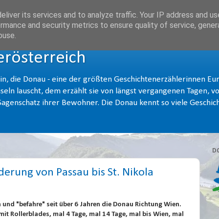
liver its services and to analyze traffic. Your IP address and u
rmance and security metrics to ensure quality of service, gene
buse.
rösterreich
hin, die Donau - eine der größten Geschichtenerzählerinnen Eu
seln lauscht, dem erzählt sie von längst vergangenen Tagen, 
genschatz ihrer Bewohner. Die Donau kennt so viele Geschich
D
rung von Passau bis St. Nikola
n und "befahre" seit über 6 Jahren die Donau Richtung Wien.
it Rollerblades, mal 4 Tage, mal 14 Tage, mal bis Wien, mal