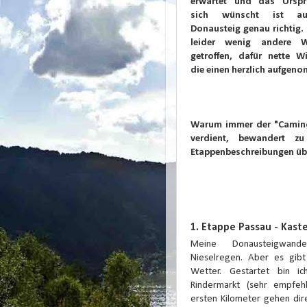
erwartet und das Urspr
sich wünscht ist a
Donausteig genau richtig.
leider wenig andere W
getroffen, dafür nette Wi
die einen herzlich aufgen
Warum immer der "Camino 
verdient, bewandert 
Etappenbeschreibungen üb
1. Etappe Passau - Kast
Meine Donausteigwand
Nieselregen. Aber es gibt 
Wetter. Gestartet bin 
Rindermarkt (sehr empfeh
ersten Kilometer gehen di