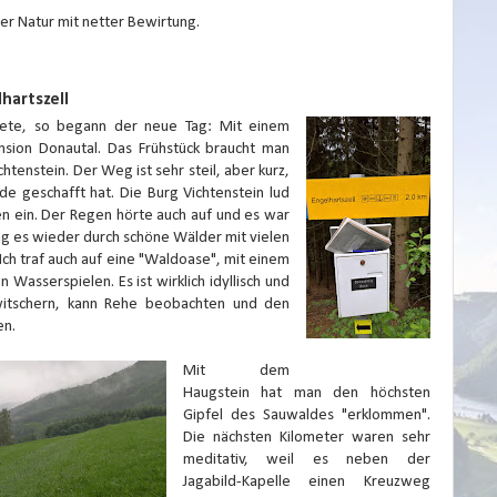
der Natur mit netter Bewirtung.
hartszell
dete, so begann der neue Tag: Mit einem
sion Donautal. Das Frühstück braucht man
htenstein. Der Weg ist sehr steil, aber kurz,
e geschafft hat. Die Burg Vichtenstein lud
n ein. Der Regen hörte auch auf und es war
ng es wieder durch schöne Wälder mit vielen
ch traf auch auf eine "Waldoase", mit einem
 Wasserspielen. Es ist wirklich idyllisch und
witschern, kann Rehe beobachten und den
en.
Mit dem
Haugstein hat man den höchsten
Gipfel des Sauwaldes "erklommen".
Die nächsten Kilometer waren sehr
meditativ, weil es neben der
Jagabild-Kapelle einen Kreuzweg