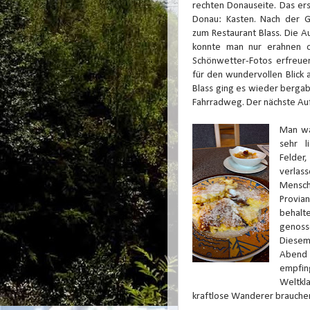
rechten Donauseite. Das ers
Donau: Kasten. Nach der 
zum Restaurant Blass. Die Au
konnte man nur erahnen o
Schönwetter-Fotos erfreuen
für den wundervollen Blick 
Blass ging es wieder bergab
Fahrradweg. Der nächste Aufs
Man wa
sehr l
Felder
verlas
Mensch
Provia
behalt
genosse
Diesem
Abend 
empfi
Weltkl
kraftlose Wanderer brauche