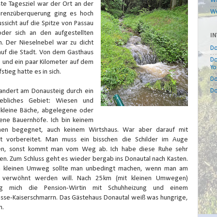
W
te Tagesziel war der Ort an der
We
Grenzüberquerung ging es hoch
ssicht auf die Spitze von Passau
der sich an den aufgestellten
IN
. Der Nieselnebel war zu dicht
Do
auf die Stadt. Von dem Gasthaus
Do
 und ein paar Kilometer auf dem
Yo
tieg hatte es in sich.
Do
ndert am Donausteig durch ein
Do
iebliches Gebiet: Wiesen und
, kleine Bäche, abgelegene oder
sene Bauernhöfe. Ich bin keinem
en begegnet, auch keinem Wirtshaus. War aber darauf mit
nt vorbereitet. Man muss ein bisschen die Schilder im Auge
en, sonst kommt man vom Weg ab. Ich habe diese Ruhe sehr
n. Zum Schluss geht es wieder bergab ins Donautal nach Kasten.
 kleinen Umweg sollte man unbedingt machen, wenn man am
verwöhnt werden will. Nach 25km (mit kleinen Umwegen)
ng mich die Pension-Wirtin mit Schuhheizung und einem
asse-Kaiserschmarrn. Das Gästehaus Donautal weiß was hungrige,
n.