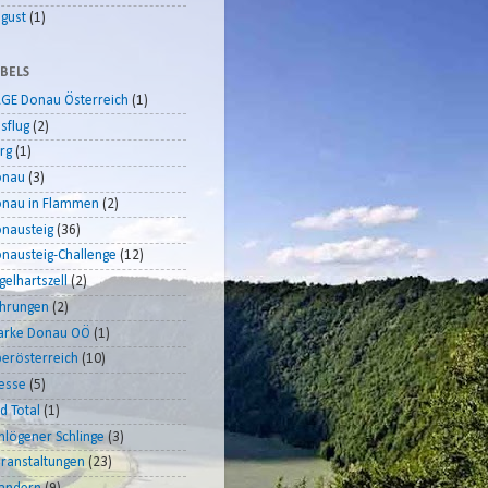
gust
(1)
BELS
GE Donau Österreich
(1)
sflug
(2)
rg
(1)
onau
(3)
nau in Flammen
(2)
nausteig
(36)
nausteig-Challenge
(12)
gelhartszell
(2)
hrungen
(2)
rke Donau OÖ
(1)
erösterreich
(10)
esse
(5)
d Total
(1)
hlögener Schlinge
(3)
ranstaltungen
(23)