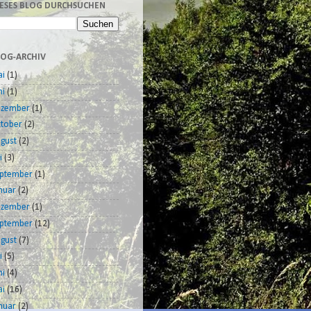
IESES BLOG DURCHSUCHEN
LOG-ARCHIV
i
(1)
ni
(1)
ezember
(1)
tober
(2)
gust
(2)
i
(3)
ptember
(1)
nuar
(2)
ezember
(1)
ptember
(12)
gust
(7)
i
(5)
ni
(4)
i
(16)
nuar
(2)