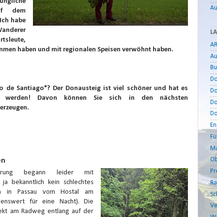
üngliche
Au
uf dem
 Ich habe
anderer
LA
rtsleute,
AR
ommen haben und mit regionalen Speisen verwöhnt haben.
Au
Bu
D
de Santiago"? Der Donausteig ist viel schöner und hat es
Do
zu werden! Davon können Sie sich in den nächsten
Do
erzeugen.
Do
En
Fü
Ma
Ob
en
Pr
erung begann leider mit
ja bekanntlich kein schlechtes
Ra
ich in Passau vom Hostal am
Sc
lenswert für eine Nacht). Die
Ve
rekt am Radweg entlang auf der