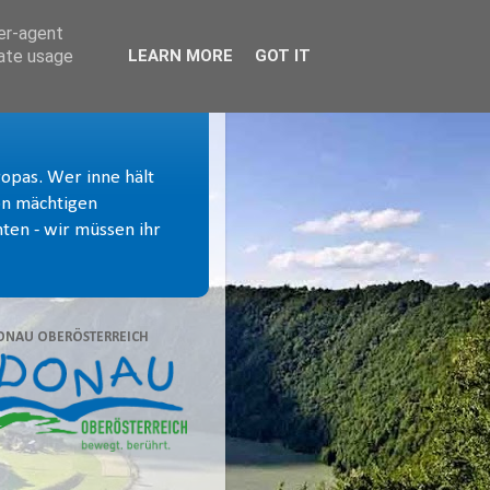
ser-agent
rate usage
LEARN MORE
GOT IT
ropas. Wer inne hält
von mächtigen
ten - wir müssen ihr
ONAU OBERÖSTERREICH