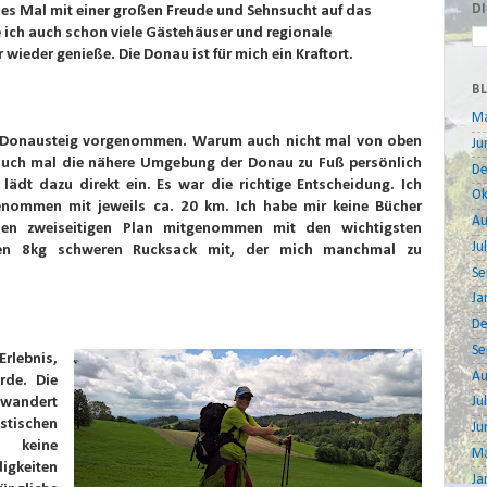
D
edes Mal mit einer großen Freude und Sehnsucht auf das
 ich auch schon viele Gästehäuser und regionale
r wieder genieße. Die Donau ist für mich ein Kraftort.
B
Ma
n Donausteig vorgenommen. Warum auch nicht mal von oben
Ju
uch mal die nähere Umgebung der Donau zu Fuß persönlich
D
lädt dazu direkt ein. Es war die richtige Entscheidung. Ich
Ok
nommen mit jeweils ca. 20 km. Ich habe mir keine Bücher
Au
nen zweiseitigen Plan mitgenommen mit den wichtigsten
Jul
inen 8kg schweren Rucksack mit, der mich manchmal zu
Se
Ja
D
Se
rlebnis,
Au
rde. Die
ewandert
Jul
stischen
Ju
 keine
Ma
igkeiten
Ja