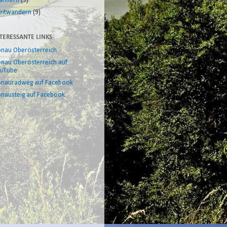
andern
(9)
itwandern
(9)
TERESSANTE LINKS
nau Oberösterreich
nau Oberösterreich auf
uTube
nauradweg auf Facebook
nausteig auf Facebook