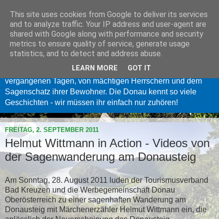
This site uses cookies from Google to deliver its services
Donau Oberösterreich
and to analyze traffic. Your IP address and user-agent are
shared with Google along with performance and security
metrics to ensure quality of service, generate usage
Langsam fließt sie dahin, die Donau - eine der größten
statistics, and to detect and address abuse.
Geschichtenerzählerinnen Europas. Wer inne hält und ihrem
LEARN MORE
GOT IT
sanften Säuseln lauscht, dem erzählt sie von längst
vergangenen Tagen, von mächtigen Herrschern und dem
Sagenschatz ihrer Bewohner. Die Donau kennt so viele
Geschichten - wir müssen ihr einfach nur zuhören!
FREITAG, 2. SEPTEMBER 2011
Helmut Wittmann in Action - Videos von
der Sagenwanderung am Donausteig
Am Sonntag, 28. August 2011 luden der Tourismusverband
Bad Kreuzen und die Werbegemeinschaft Donau
Oberösterreich zu einer sagenhaften Wanderung am
Donausteig mit Märchenerzähler Helmut Wittmann ein, die